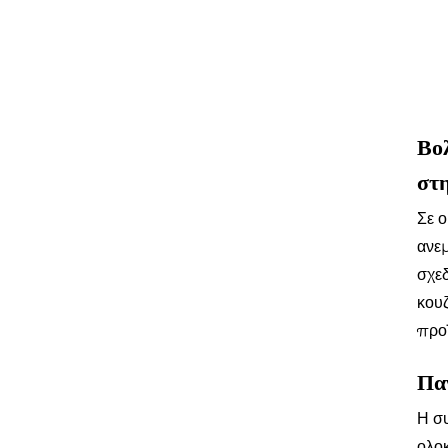
Βολ
στ
Σε ο
ανεμ
σχεδ
κου
προ
Πα
Η συ
ολο