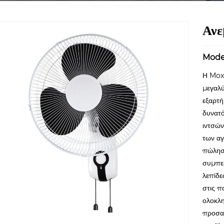
Ανε
Mode
Η Moxi
μεγαλύ
εξαρτή
δυνατό
ιντσών
των αγ
πώληση
συμπερ
λεπίδε
στις π
ολοκλη
προσαρ