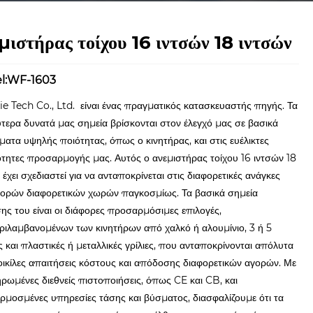
μιστήρας τοίχου 16 ιντσών 18 ιντσών
l:WF-1603
e Tech Co., Ltd. είναι ένας πραγματικός κατασκευαστής πηγής. Τα
τερα δυνατά μας σημεία βρίσκονται στον έλεγχό μας σε βασικά
ματα υψηλής ποιότητας, όπως ο κινητήρας, και στις ευέλικτες
τητες προσαρμογής μας. Αυτός ο ανεμιστήρας τοίχου 16 ιντσών 18
 έχει σχεδιαστεί για να ανταποκρίνεται στις διαφορετικές ανάγκες
ορών διαφορετικών χωρών παγκοσμίως. Τα βασικά σημεία
ς του είναι οι διάφορες προσαρμόσιμες επιλογές,
ιλαμβανομένων των κινητήρων από χαλκό ή αλουμίνιο, 3 ή 5
ς και πλαστικές ή μεταλλικές γρίλιες, που ανταποκρίνονται απόλυτα
οικίλες απαιτήσεις κόστους και απόδοσης διαφορετικών αγορών. Με
ρωμένες διεθνείς πιστοποιήσεις, όπως CE και CB, και
μοσμένες υπηρεσίες τάσης και βύσματος, διασφαλίζουμε ότι τα