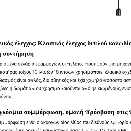
ικός έλεγχος: Κλασικός έλεγχος διπλού καλωδίο
η συντήρηση
ρισμένα σενάρια εφαρμογών, οι πελάτες προτιμούν μια μηχανικ
ιστήρας τοίχου 16 ιντσών 18 ιντσών χρησιμοποιεί κλασικό σχε
ιασμός είναι απλός, διαισθητικός και έχει χαμηλό ποσοστό αστ
ζίνες ή δωμάτια που χρησιμοποιούνται από ηλικιωμένους, ενισ
ϊόντος.
γκόσμια συμμόρφωση, ομαλή πρόσβαση στις π
μμόρφωση είναι ο ακρογωνιαίος λίθος του διεθνούς εμπορίου. 
κληρωμένες δοκιμές και πιστοποιήσεις CE, CB, LVD και EMC