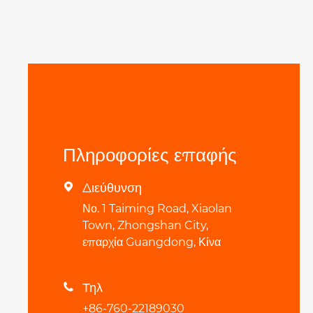
Πληροφορίες επαφής
Διεύθυνση

Νο. 1 Taiming Road, Xiaolan
Town, Zhongshan City,
επαρχία Guangdong, Κίνα
Τηλ

+86-760-22189030