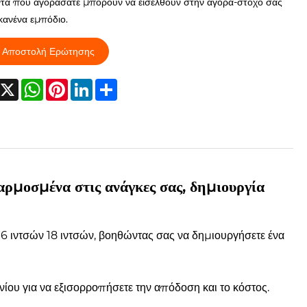
τα που αγοράσατε μπορούν να εισέλθουν στην αγορά-στόχο σας
κανένα εμπόδιο.
Αποστολή Ερώτησης
acebook
X
WhatsApp
Pinterest
LinkedIn
Share
ρμοσμένα στις ανάγκες σας, δημιουργία
6 ιντσών 18 ιντσών, βοηθώντας σας να δημιουργήσετε ένα
νίου για να εξισορροπήσετε την απόδοση και το κόστος.