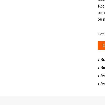
έως 
υπο
ότι
Hot 
Σ
Βε
Βι
Αν
Αν